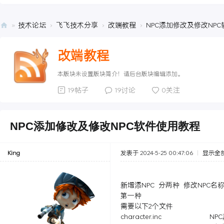
»
技术论坛
›
飞飞技术分享
›
改端教程
›
NPC添加修改及修改NP
老
改端教程
飞
飞
本版块未设置版块简介！请后台版块编辑添加。
综
19帖子
19讨论
0关注
合
站
NPC添加修改及修改NPC软件使用教程
-
飞
King
发表于 2024-5-25 00:47:06
|
显示全
飞
私
服
新增添NPC 分两种 修改NPC
第一种
发
需要以下2个文件
布
character.inc NP