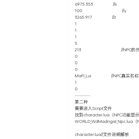
6975.353 //x
100 //y
3265.917 //z
1
1
1
5
213 //NPC的外观模
0
0
0
MaFl_Lui //NPC真实名称
1
0
----------
第二种
需要进入Script文件
找到character.lua（NPC功能
WORLD_WdMadrigal_Npc
character.lua//文件说明解析