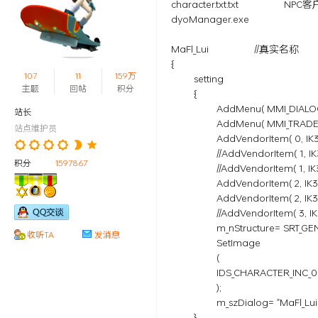
character.txt.txt NP
|
dyoManager.exe 
飞
飞
MaFl_Lui //真实名称
{
技
107
11
159万
setting
术
主题
回帖
积分
{
AddMenu( MMI_DIA
|
站长
AddMenu( MMI_TRADE 
站点维护员
改
AddVendorItem( 0, IK3_COLL
端
//AddVendorItem( 1, IK3_BCH
积分
1597867
//AddVendorItem( 1, IK3_RCH
教
AddVendorItem( 2, IK3_REFRE
程
AddVendorItem( 2, IK3_DRINK
|
//AddVendorItem( 3, IK3_ARR
m_nStructure= SRT_GENERA
fl
收听TA
发消息
SetImage
yf
(
IDS_CHARACTER_INC_0
fg
);
a
m_szDialog= "MaFl_Lui.tx
m
}