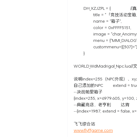
DH_XZJZPL = { //真
title = "「竞技活动宝箱」"
name = "箱子",
color = 0xFFFF515
image = "char_Ancimy
menu = {"MMI_DIALOG
custommenu={[307]="蓝纸
}
WORLD_WdMadrigal_Npc.lua
说明index=235（NPC外观）、xy
自己添加的NPC extend = tru
--决战帕里箱子
{index=235, x=6979.605, y=100, z
--典藏商店，老亨利 达肯
--{index=1987, extend = false, x
飞飞综合站
www.flyffgame.com