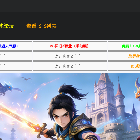
术论坛
查看飞飞列表
（超人气服）
80怀旧3职业（手动服）
免费！80
字广告
点击购买文字广告
塔罗牌
字广告
点击购买文字广告
10