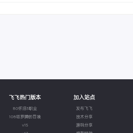
飞飞热门版本
加入站点
80怀旧3职业
发布飞飞
108塔罗牌的召唤
技术分享
v15
源码分享