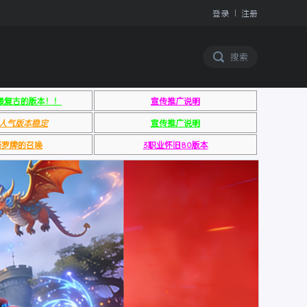
登录
注册
搜索
搜索
最复古的版本！！
宣传推广说明
人气版本稳定
宣传推广说明
8塔罗牌的召唤
3职业怀旧80版本